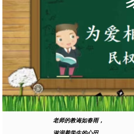
老师的教诲如春雨，
滋润着学生的心田。