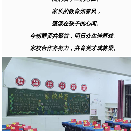
家长的教育如春风，
荡漾在孩子的心间。
今朝群贤共聚首，明日众生铸辉煌。
家校合作齐努力，共育英才成栋梁。