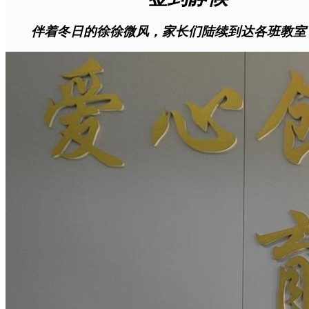
伴着冬日的徐徐微风，家长们陆续到达各班教室